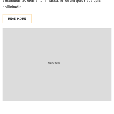
Vestibulum ac elementum massa. In rutrum quis risus quis
sollicitudin.
READ MORE